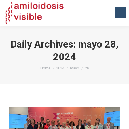
Daily Archives:
mayo 28,
2024
You are here:
Home
2024
mayo
28